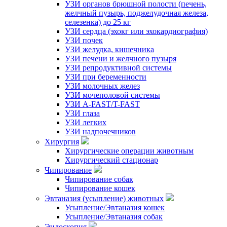
УЗИ органов брюшной полости (печень,
желчный пузырь, поджелудочная железа,
селезенка) до 25 кг
УЗИ сердца (эхокг или эхокардиография)
УЗИ почек
УЗИ желудка, кишечника
УЗИ печени и желчного пузыря
УЗИ репродуктивной системы
УЗИ при беременности
УЗИ молочных желез
УЗИ мочеполовой системы
УЗИ A-FAST/T-FAST
УЗИ глаза
УЗИ легких
УЗИ надпочечников
Хирургия
Хирургические операции животным
Хирургический стационар
Чипирование
Чипирование собак
Чипирование кошек
Эвтаназия (усыпление) животных
Усыпление/Эвтаназия кошек
Усыпление/Эвтаназия собак
Эндоскопия