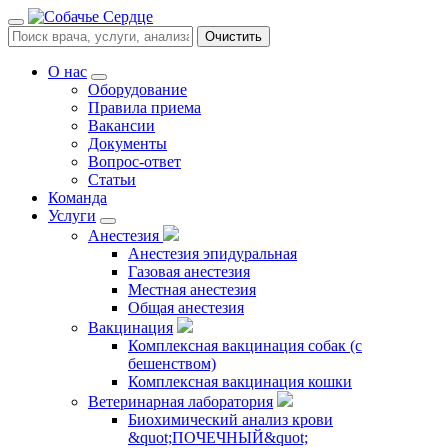
Очистить
О нас
Оборудование
Правила приема
Вакансии
Документы
Вопрос-ответ
Статьи
Команда
Услуги
Анестезия
Анестезия эпидуральная
Газовая анестезия
Местная анестезия
Общая анестезия
Вакцинация
Комплексная вакцинация собак (с
бешенством)
Комплексная вакцинация кошки
Ветеринарная лаборатория
Биохимический анализ крови
&quot;ПОЧЕЧНЫЙ&quot;