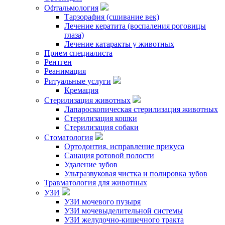
Офтальмология
Тарзорафия (сшивание век)
Лечение кератита (воспаления роговицы
глаза)
Лечение катаракты у животных
Прием специалиста
Рентген
Реанимация
Ритуальные услуги
Кремация
Стерилизация животных
Лапароскопическая стерилизация животных
Стерилизация кошки
Стерилизация собаки
Стоматология
Ортодонтия, исправление прикуса
Санация ротовой полости
Удаление зубов
Ультразвуковая чистка и полировка зубов
Травматология для животных
УЗИ
УЗИ мочевого пузыря
УЗИ мочевыделительной системы
УЗИ желудочно-кишечного тракта