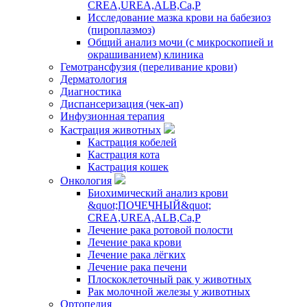
CREA,UREA,ALB,Ca,P
Исследование мазка крови на бабезиоз
(пироплазмоз)
Общий анализ мочи (с микроскопией и
окрашиванием) клиника
Гемотрансфузия (переливание крови)
Дерматология
Диагностика
Диспансеризация (чек-ап)
Инфузионная терапия
Кастрация животных
Кастрация кобелей
Кастрация кота
Кастрация кошек
Онкология
Биохимический анализ крови
&quot;ПОЧЕЧНЫЙ&quot;
CREA,UREA,ALB,Ca,P
Лечение рака ротовой полости
Лечение рака крови
Лечение рака лёгких
Лечение рака печени
Плоскоклеточный рак у животных
Рак молочной железы у животных
Ортопедия