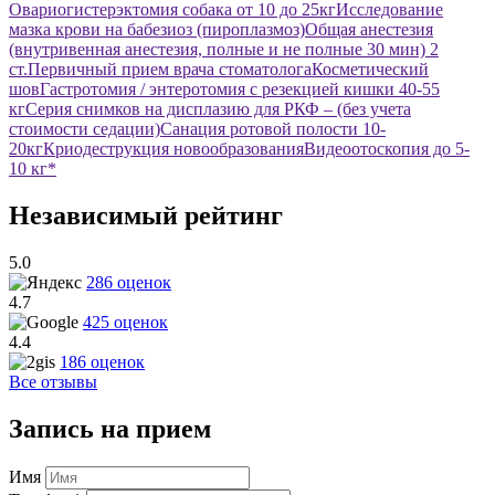
Овариогистерэктомия собака от 10 до 25кг
Исследование
мазка крови на бабезиоз (пироплазмоз)
Общая анестезия
(внутривенная анестезия, полные и не полные 30 мин) 2
ст.
Первичный прием врача стоматолога
Косметический
шов
Гастротомия / энтеротомия с резекцией кишки 40-55
кг
Серия снимков на дисплазию для РКФ – (без учета
стоимости седации)
Санация ротовой полости 10-
20кг
Криодеструкция новообразования
Видеоотоскопия до 5-
10 кг*
Независимый рейтинг
5.0
286 оценок
4.7
425 оценок
4.4
186 оценок
Все отзывы
Запись на прием
Имя