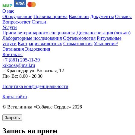
О нас
Оборудование
Правила приема
Вакансии
Документы
Отзывы
Вопрос-ответ
Статьи
Услуги
Прием ветеринарного специалиста
Диспансеризация (чек-ап)
Лабораторные исследования
Офтальмология
Ритуальные
услуги
Кастрация животных
Стоматология
Усыпление/
Эвтаназия
Эндоскопия
Контакты
+7 (861) 205-11-39
krkooss@mail.ru
г. Краснодар ул. Волжская, 12
Пн- Вс: 8.00 - 20.30
Политика конфиденциальности
Карта сайта
© Ветклиника «Собачье Сердце»
2026
Закрыть
Запись на прием