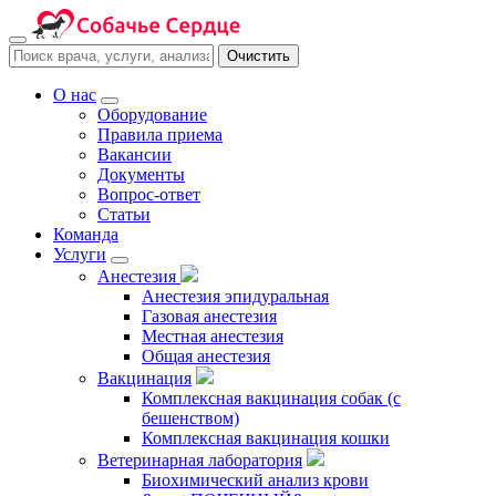
Очистить
О нас
Оборудование
Правила приема
Вакансии
Документы
Вопрос-ответ
Статьи
Команда
Услуги
Анестезия
Анестезия эпидуральная
Газовая анестезия
Местная анестезия
Общая анестезия
Вакцинация
Комплексная вакцинация собак (с
бешенством)
Комплексная вакцинация кошки
Ветеринарная лаборатория
Биохимический анализ крови