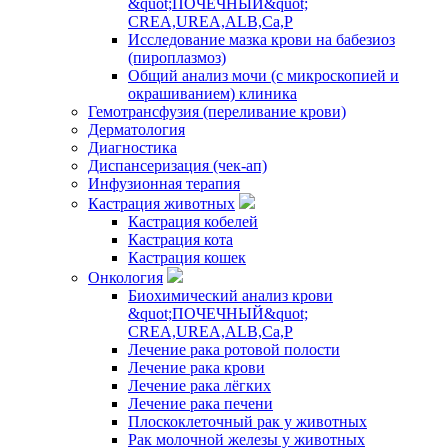
&quot;ПОЧЕЧНЫЙ&quot;
CREA,UREA,ALB,Ca,P
Исследование мазка крови на бабезиоз
(пироплазмоз)
Общий анализ мочи (с микроскопией и
окрашиванием) клиника
Гемотрансфузия (переливание крови)
Дерматология
Диагностика
Диспансеризация (чек-ап)
Инфузионная терапия
Кастрация животных
Кастрация кобелей
Кастрация кота
Кастрация кошек
Онкология
Биохимический анализ крови
&quot;ПОЧЕЧНЫЙ&quot;
CREA,UREA,ALB,Ca,P
Лечение рака ротовой полости
Лечение рака крови
Лечение рака лёгких
Лечение рака печени
Плоскоклеточный рак у животных
Рак молочной железы у животных