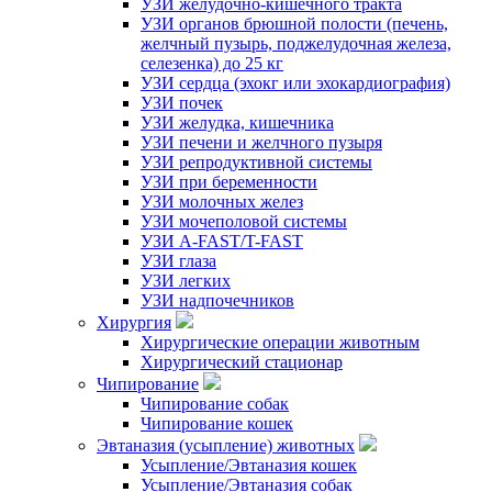
УЗИ желудочно-кишечного тракта
УЗИ органов брюшной полости (печень,
желчный пузырь, поджелудочная железа,
селезенка) до 25 кг
УЗИ сердца (эхокг или эхокардиография)
УЗИ почек
УЗИ желудка, кишечника
УЗИ печени и желчного пузыря
УЗИ репродуктивной системы
УЗИ при беременности
УЗИ молочных желез
УЗИ мочеполовой системы
УЗИ A-FAST/T-FAST
УЗИ глаза
УЗИ легких
УЗИ надпочечников
Хирургия
Хирургические операции животным
Хирургический стационар
Чипирование
Чипирование собак
Чипирование кошек
Эвтаназия (усыпление) животных
Усыпление/Эвтаназия кошек
Усыпление/Эвтаназия собак