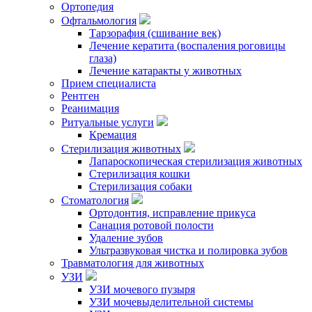
Ортопедия
Офтальмология
Тарзорафия (сшивание век)
Лечение кератита (воспаления роговицы
глаза)
Лечение катаракты у животных
Прием специалиста
Рентген
Реанимация
Ритуальные услуги
Кремация
Стерилизация животных
Лапароскопическая стерилизация животных
Стерилизация кошки
Стерилизация собаки
Стоматология
Ортодонтия, исправление прикуса
Санация ротовой полости
Удаление зубов
Ультразвуковая чистка и полировка зубов
Травматология для животных
УЗИ
УЗИ мочевого пузыря
УЗИ мочевыделительной системы