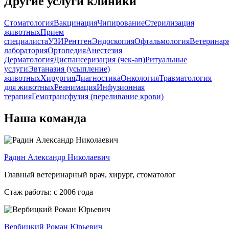
Другие услуги клиники
Стоматология
Вакцинация
Чипирование
Стерилизация
животных
Прием
специалиста
УЗИ
Рентген
Эндоскопия
Офтальмология
Ветеринар
лаборатория
Ортопедия
Анестезия
Дерматология
Диспансеризация (чек-ап)
Ритуальные
услуги
Эвтаназия (усыпление)
животных
Хирургия
Диагностика
Онкология
Травматология
для животных
Реанимация
Инфузионная
терапия
Гемотрансфузия (переливание крови)
Наша команда
Радин Александр Николаевич
Главный ветеринарный врач, хирург, стоматолог
Стаж работы: с 2006 года
Вербицкий Роман Юрьевич