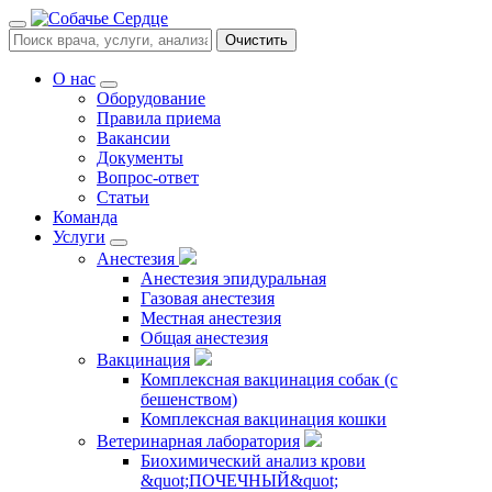
Очистить
О нас
Оборудование
Правила приема
Вакансии
Документы
Вопрос-ответ
Статьи
Команда
Услуги
Анестезия
Анестезия эпидуральная
Газовая анестезия
Местная анестезия
Общая анестезия
Вакцинация
Комплексная вакцинация собак (с
бешенством)
Комплексная вакцинация кошки
Ветеринарная лаборатория
Биохимический анализ крови
&quot;ПОЧЕЧНЫЙ&quot;