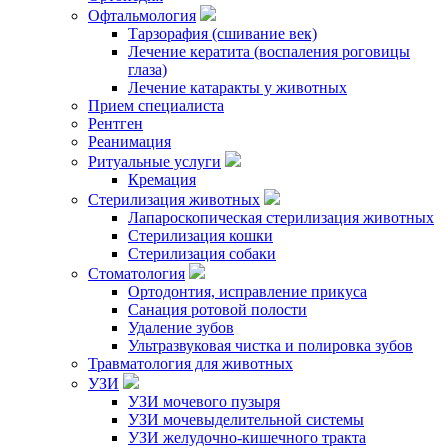
Офтальмология
Тарзорафия (сшивание век)
Лечение кератита (воспаления роговицы
глаза)
Лечение катаракты у животных
Прием специалиста
Рентген
Реанимация
Ритуальные услуги
Кремация
Стерилизация животных
Лапароскопическая стерилизация животных
Стерилизация кошки
Стерилизация собаки
Стоматология
Ортодонтия, исправление прикуса
Санация ротовой полости
Удаление зубов
Ультразвуковая чистка и полировка зубов
Травматология для животных
УЗИ
УЗИ мочевого пузыря
УЗИ мочевыделительной системы
УЗИ желудочно-кишечного тракта