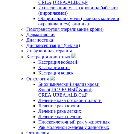
CREA,UREA,ALB,Ca,P
Исследование мазка крови на бабезиоз
(пироплазмоз)
Общий анализ мочи (с микроскопией и
окрашиванием) клиника
Гемотрансфузия (переливание крови)
Дерматология
Диагностика
Диспансеризация (чек-ап)
Инфузионная терапия
Кастрация животных
Кастрация кобелей
Кастрация кота
Кастрация кошек
Онкология
Биохимический анализ крови
&quot;ПОЧЕЧНЫЙ&quot;
CREA,UREA,ALB,Ca,P
Лечение рака ротовой полости
Лечение рака крови
Лечение рака лёгких
Лечение рака печени
Плоскоклеточный рак у животных
Рак молочной железы у животных
Ортопедия