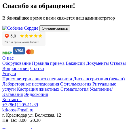
Спасибо за обращение!
В ближайшее время с вами свяжется наш администратор
Онлайн-запись
О нас
Оборудование
Правила приема
Вакансии
Документы
Отзывы
Вопрос-ответ
Статьи
Услуги
Прием ветеринарного специалиста
Диспансеризация (чек-ап)
Лабораторные исследования
Офтальмология
Ритуальные
услуги
Кастрация животных
Стоматология
Усыпление/
Эвтаназия
Эндоскопия
Контакты
+7 (861) 205-11-39
krkooss@mail.ru
г. Краснодар ул. Волжская, 12
Пн- Вс: 8.00 - 20.30