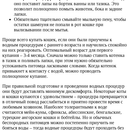
оно поставит лапы на бортик ванны или тазика. Это
позволит полноценно помыть животик, бока и задние
лапки.
Обязательно тщательно смывайте мыльную пену, чтобы
остатки шампуня не попали в рот кошке при
вылизывании после мытья.
Проще всего купать кошек, если они были приучены к
водным процедурам с раннего возраста и научились спокойно
на них реагировать. Оптимальный возраст для первого
купания – 3-4 месяца. Сначала можно только ставить котенка
в тазик и поливать лапки, при этом нужно обязательно
успокаивать питомца ласковыми словами. Когда котенок
привыкнет к контакту с водой, можно проводить
полноценное купание.
При правильной подготовке и проведении водных процедур
они будут доставлять минимум дискомфорта. Некоторые коты
и кошки купаются с удовольствием – процедура превращается
в отличный повод расслабиться и приятно провести время с
любимым хозяином. Наиболее толерантными к воде
считаются мейн-куны, сфинксы, абиссинские, бенгальские,
турецкие ангорские кошки и бобтейлы. Но и обычных
беспородных питомцев можно постепенно приучить не
бояться воды – тогда водные процедуры будут проходить без