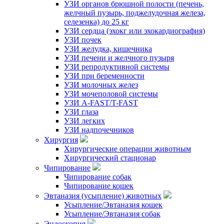
УЗИ органов брюшной полости (печень,
желчный пузырь, поджелудочная железа,
селезенка) до 25 кг
УЗИ сердца (эхокг или эхокардиография)
УЗИ почек
УЗИ желудка, кишечника
УЗИ печени и желчного пузыря
УЗИ репродуктивной системы
УЗИ при беременности
УЗИ молочных желез
УЗИ мочеполовой системы
УЗИ A-FAST/T-FAST
УЗИ глаза
УЗИ легких
УЗИ надпочечников
Хирургия
Хирургические операции животным
Хирургический стационар
Чипирование
Чипирование собак
Чипирование кошек
Эвтаназия (усыпление) животных
Усыпление/Эвтаназия кошек
Усыпление/Эвтаназия собак
Эндоскопия