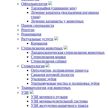
Офтальмология
Тарзорафия (сшивание век)
Лечение кератита (воспаления роговицы
глаза)
Лечение катаракты у животных
Прием специалиста
Рентген
Реанимация
Ритуальные услуги
Кремация
Стерилизация животных
Лапароскопическая стерилизация животных
Стерилизация кошки
Стерилизация собаки
Стоматология
Ортодонтия, исправление прикуса
Санация ротовой полости
Удаление зубов
Ультразвуковая чистка и полировка зубов
Травматология для животных
УЗИ
УЗИ мочевого пузыря
УЗИ мочевыделительной системы
УЗИ желудочно-кишечного тракта