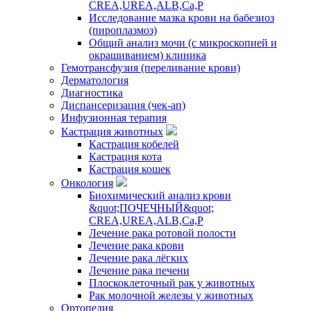
CREA,UREA,ALB,Ca,P
Исследование мазка крови на бабезиоз
(пироплазмоз)
Общий анализ мочи (с микроскопией и
окрашиванием) клиника
Гемотрансфузия (переливание крови)
Дерматология
Диагностика
Диспансеризация (чек-ап)
Инфузионная терапия
Кастрация животных
Кастрация кобелей
Кастрация кота
Кастрация кошек
Онкология
Биохимический анализ крови
&quot;ПОЧЕЧНЫЙ&quot;
CREA,UREA,ALB,Ca,P
Лечение рака ротовой полости
Лечение рака крови
Лечение рака лёгких
Лечение рака печени
Плоскоклеточный рак у животных
Рак молочной железы у животных
Ортопедия