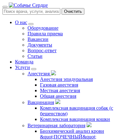
Очистить
О нас
Оборудование
Правила приема
Вакансии
Документы
Вопрос-ответ
Статьи
Команда
Услуги
Анестезия
Анестезия эпидуральная
Газовая анестезия
Местная анестезия
Общая анестезия
Вакцинация
Комплексная вакцинация собак (с
бешенством)
Комплексная вакцинация кошки
Ветеринарная лаборатория
Биохимический анализ крови
&quot;ПОЧЕЧНЫЙ&quot;