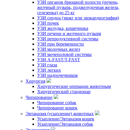
УЗИ органов брюшной полости (печень,
желчный пузырь, поджелудочная железа,
селезенка) до 25 кг
УЗИ сердца (эхокг или эхокардиография)
УЗИ почек
УЗИ желудка, кишечника
УЗИ печени и желчного пузыря
УЗИ репродуктивной системы
УЗИ при беременности
УЗИ молочных желез
УЗИ мочеполовой системы
УЗИ A-FAST/T-FAST
УЗИ глаза
УЗИ легких
УЗИ надпочечников
Хирургия
Хирургические операции животным
Хирургический стационар
Чипирование
Чипирование собак
Чипирование кошек
Эвтаназия (усыпление) животных
Усыпление/Эвтаназия кошек
Усыпление/Эвтаназия собак
Эндоскопия